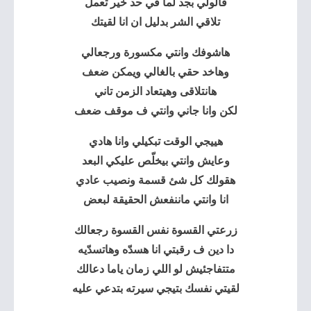
قالولي بجد لما في حد خير تعمل
تلاقي الشر بدليل ان انا لقيتك
هاشوفك وانتي مكسورة ورجعالي
وهاخد حقي بالغالي ويمكن ضعف
هانتلاقى وهيتعاد الزمن تاني
لكن وانا جاني وانتي ف موقف ضعف
هييجي الوقت تبكيلي وانا هادي
وعايش وانتي بيخلّص عليكي البعد
هقولك كل شئ قسمة ونصيب عادي
انا وانتي ماننفعش الحقيقة لبعض
زرعتي القسوة نفس القسوة رجعالك
دا دين ف رقبتي انا هسدّه وهاتسدّيه
متتفاجئيش لو اللي زمان ياما دعالك
لقيتي نفسك بتيجي سيرته بتدعي عليه