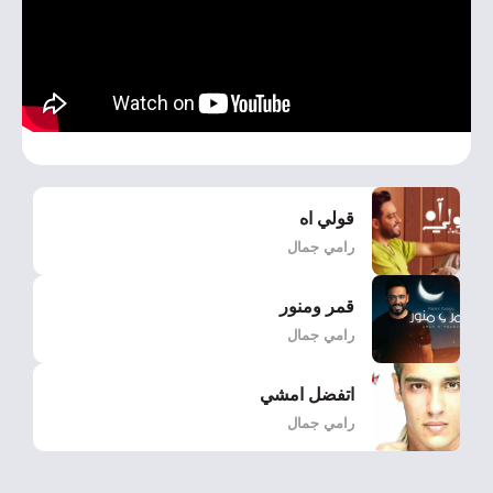
قولي اه
رامي جمال
قمر ومنور
رامي جمال
اتفضل امشي
رامي جمال