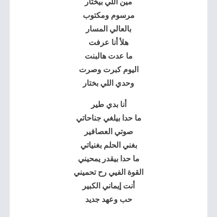
مين اللي بيختار
مرسوم ومكتوب
بالعالي المسار
هلأ أنا عرفت
ما عدت هالبنت
اليوم كبرت وصرت
وحدي اللي بختار
أنا بدي طير
ما حدا بيلغي جناحاتي
صوتي العصافير
بغني الحلم بغنياتي
ما حدا بيقدر يمحيني
القوة الفيي رح تحميني
أنت إيماني الكبير
حب وعهد جديد