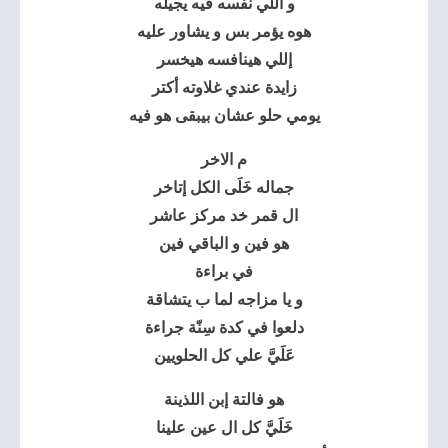
و اللي نفسه فيه يجيله
هوه يؤمر بس و يشاور عليه
إللي هينافسه هيخسر
زايدة عندي غلاوته أكتر
يومي حلو عشان بيبقى هو فيه
م الاخر
جماله خَلَى الكل إتاخر
ال قمر خد مركز عاشر
هو فين و الباقي فين
في براءة
و يا مزاجه لما ب يتشاقة
دلعوا في كدة سِنّة جراءة
عَلَيَّ علي كل الحلويين
هو فالتة إبن اللذينة
خَلَيَّ كل ال عين علينا