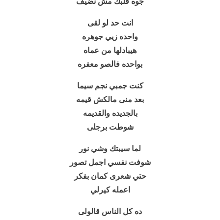
جوه قلبك مش نضيف
انت حد لو لقى
واحده زيي جوهره
هيبادلها من عماه
بواحده فالصو معفره
كنت جمبي نجم سيما
بعد منى مالكش قيمه
بالجديده والقديمه
شوطت برجلى
لما سيبتك وشي نور
شوفت نفسي اجمل تصور
حتي شعرى كمان بفكر
اعمله كيرلي
ده كل الناس قالولى