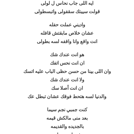
ايه اللى جاب نحاس ل لولى
قولت سيبتك سقفولى واتبسطولى
واديني عملت حفله
عشان خلاص مابقتش قافله
انت واقع وانا واقفه لسه بطولى
هو انت عندك شك
ان انت
نحس اتفك
وان اللى بينا من حسن حظى الباب عليه اتسك
ولا انت عندك شك
ان انت أصلا سك
والدنيا لسه هتحط فوقك عشان تبطل عك
كنت جمبي نجم سيما
بعد منى مالكش قيمه
بالجديده والقديمه