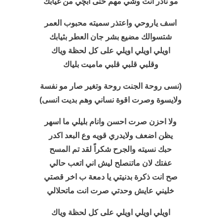
مو نادر انت وشي مهم حتى ابچي من غيابك
اسف ياروحي واعتذر سميته محبوب العمر
شتسوالك مضيع بشر جان العطر بثيابك
اويلي اويلي اويلي على كل لحظة وياك
وقلبي قلبي قلبي ماميت بلياك
(نسى روحة الجنت روحة وتغير صار مو نفسة
ولايسوة وصرت اقوة نساني وهم بديت انسى)
ولا احزن صرت احسن وانام بليلي ما اسهر
يظن اضعف ولايدري قويه وع البعد اكدر
حبك نسيته والجرح شكراً لقد تم المسح
عفتك لان ماتنصلح ليش اني اتعب حالي
صح انت ذكرة بدنيتي يا دمعة ب اخر قصتي
خليني عايش وحدتي صرت انت ماتحلالي
اويلي اويلي اويلي على كل لحظة وياك