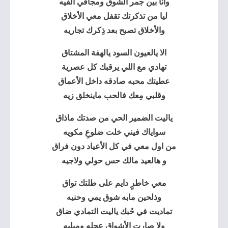
وأنا بين جمر الشوق ومجافي الفيه
ليا من تذكرتك تقفل معي الأخلاق
والأخلاق تصبح بعد ذِكرك تجاريه
الا يالعيون السود يالهفة المشتاق
تهادي مع اللي يرقبك كل عصرية
عطيتك محبه صادقه داخل الأعماق
وقلبي مِعك فالحب ماينخلق زيه
ياليت الضمير الحي من صدتك ماذاق
سواياك فيني خلت ضلوعِ مكويه
من اول معي في كل الأعياد دون فراق
و هالعيد مالك حس حولي ولاجيه
معي خاطرٍ دايم على طلتك تواق
وذلحين مابه شوق يمي وحنيه
تماديت في حُبك ياليت التمادي ضاق
ولا صارت الأشواق عجله ومبليه