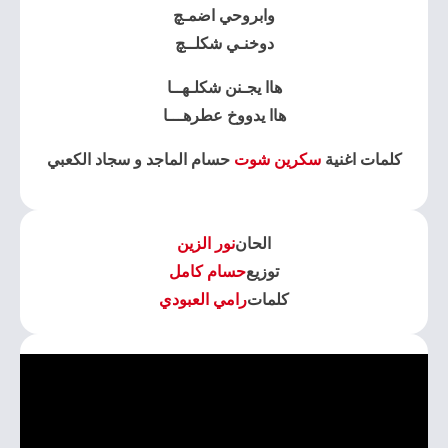
وابروحي اضمـچ
دوخنـي شكلــچ
هاا يجـنن شكلـهــا
هاا يدووخ عطرهـــا
كلمات اغنية
سكرين شوت
حسام الماجد و سجاد الكعبي
الحان
نور الزين
توزيع
حسام كامل
كلمات
رامي العبودي