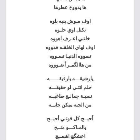
ها يدووخ عطرها
اوف مـوش بنيه بلوه
تكتل اوي حلـوه
خلتني اعـرف اهووه
اوف لهاي الخلقـه فدووه
تسووه الدنيـا تسـووه
من هاالگمـر أضـوووه
يارشيقـــه يارقيقــــــه
حلم انتـي لو حقيقـــه
نسبـة جمالـج طاغيــه
من الجنه يمكن جايــه
أحبــچ كل قوتـي أحبــج
يالمـاكـــو منــج
اعشگچ اشمــچ