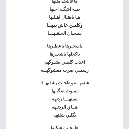
ماعاشگ مثلها
يمـه اشگـد احبها
هـا ياهنيال اهـلـها
وكلمـن عاش يمهــا
سبحـان الخلقـهـــا
ياسحـرها ياعطـرها
ياكحلها ياشعـرها
اخذت گليبـي بشـوگهه
رسمـي صرت معشوگهــه
شفتهــه وطحـت بشفتهــاا
تمـوت ضگتـها
بستهـــا ردتهه
هــاي الردتـهه
بگلبي شلتهه
ها يجـنن شكلها