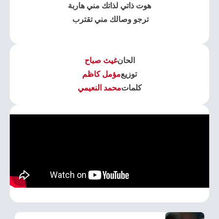
هوت ذاتي لذاتك مني هاربة
ترجو وصالك مني تقترب ‏
الحان
غيث صباح
توزيع
مؤمل كاظم
كلمات
محمد النعيمي