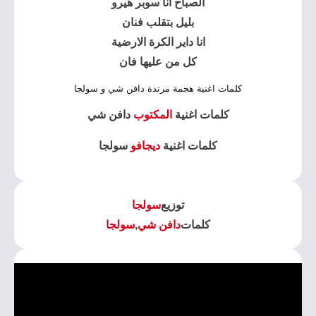
الصباح انا سوبر هيرو
بليل بتقلب فنان
انا داير الكرة الارضية
كل من عليها فان
كلمات اغنية هجمة مرتدة دافن شي و سولجا
كلمات اغنية
المكتوب
دافن شي
كلمات اغنية
ديجافو
سولجا
توزيع
سولجا
كلمات
دافن شي
,
سولجا