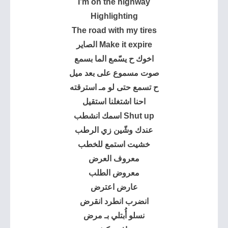
I’m on the highway
Make it expire الصاير
اخوك ح يسّمع الما بسمع‏
صوت مسموع على بعد ميل
ح تسمع حتى لو مـ استرقته
‏احنا اشتغلنا استقيل
Shut up اسمك انشطب
عندك وشّين زي الرطب
خشيت استمع للخطب
معروف العرض
معروض الطلب
عارض اعترض
انضرب انطرد انقرض
نسلو أُبتلي بـ مرض