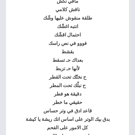
مافي نكش
ناقش كلامي
طلقة منقوش عليها وشّك
انتبه اغشّك
احتمال اقشّك
فووو في نص راسك
بقشط
بعداك حـ تسقط
لأنها حـ تزبط
ح نختّك تحت القطر
ح نبلّك تحت المطر
دقيقة هو فطر
حقيقي ما خطر
قاعد ادق في وتر حساس
بدق بيك الوتر على اساس انك ريشة يا كيشة
كل الامور على الفحم