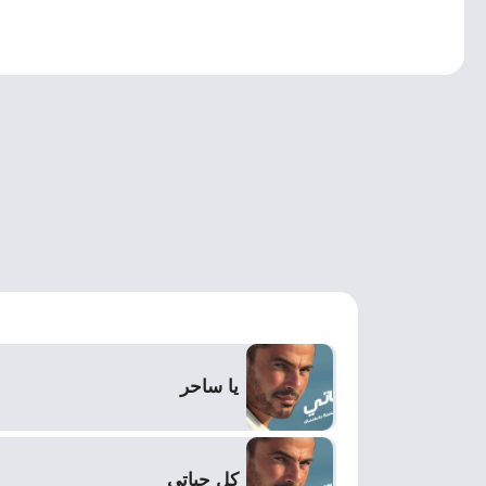
يا ساحر
كل حياتي