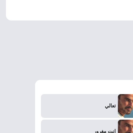
تعالي
انت مغرور