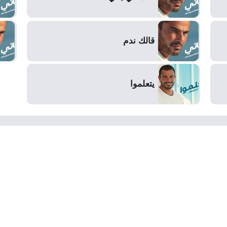
قالك ندم
يتعلموا