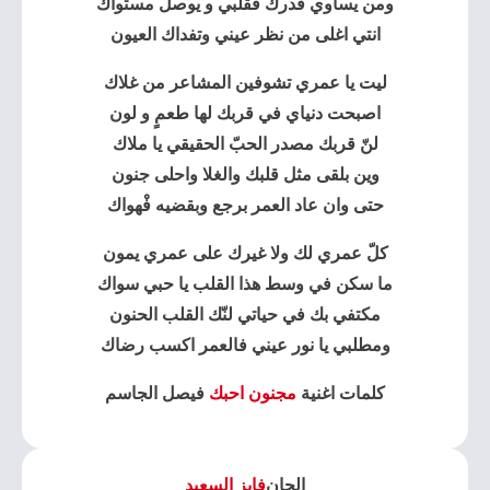
ومن يساوي قدرك فقلبي و يوصل مستواك
انتي اغلى من نظر عيني وتفداك العيون
ليت يا عمري تشوفين المشاعر من غلاك
اصبحت دنياي في قربك لها طعمٍ و لون
لنّ قربك مصدر الحبّ الحقيقي يا ملاك
وين بلقى مثل قلبك والغلا واحلى جنون
حتى وان عاد العمر برجع وبقضيه فْهواك
كلّ عمري لك ولا غيرك على عمري يمون
ما سكن في وسط هذا القلب يا حبي سواك
مكتفي بك في حياتي لنّك القلب الحنون
ومطلبي يا نور عيني فالعمر اكسب رضاك
كلمات اغنية
مجنون احبك
فيصل الجاسم
الحان
فايز السعيد