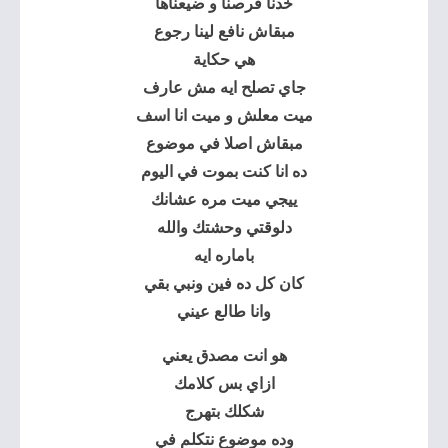
خدنا فرصنا و ضيعناها
مبقاش نافع لينا رجوع
هي حكاية
جاي تصلح ايه مش عارف
ميت معلش و ميت انا اسف
مبقاش اصلا في موضوع
ده انا كنت بموت في اليوم
ييجي ميت مره عشانك
دلوقتي وحشتك والله
باماره ايه
كان كل ده فين ونبي بقي
وانا طالع عيني
هو انت مصدق يعني
ازاي بس كلامك
شكلك بتهرج
وده موضوع نتكلم في