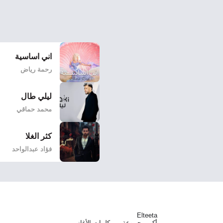
اني اساسية
رحمة رياض
ليلي طال
محمد حماقي
كثر الغلا
فؤاد عبدالواحد
Elteeta
أكبر مجموعة من كلمات الأغاني