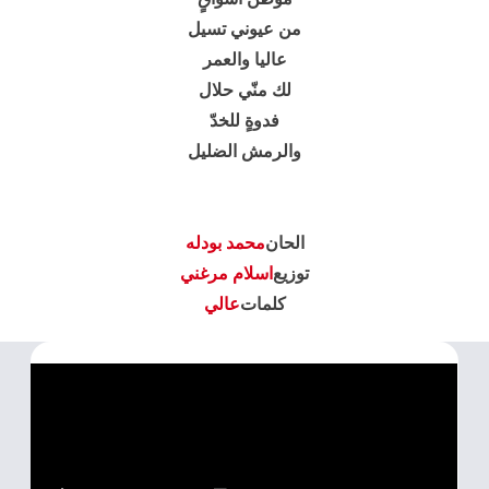
من عيوني تسيل
عاليا والعمر
لك منّي حلال
فدوةٍ للخدّ
والرمش الضليل
الحان
محمد بودله
توزيع
اسلام مرغني
كلمات
عالي