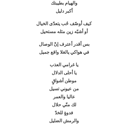
والهيام بطيبتك
أكبر دليل
كيف أوصّف حُب يتعدّى الخيال
أو أشبّه زين مثله مستحيل
بس أقدر أعترف إنّ الوصال
في هواكي يالغلا واقع جميل
يا غرامي العذب
يا أحلى الدلال
موطن أشواقٍ
من عيوني تسيل
عاليا والعمر
لك منّي حلال
فدوةٍ للخدّ
والرمش الضليل