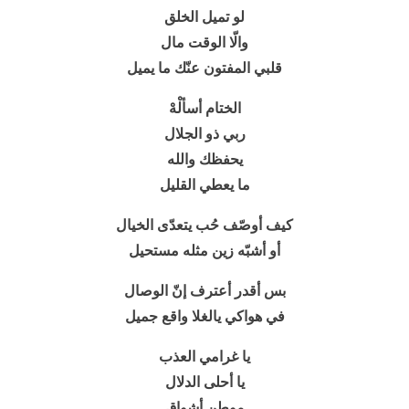
لو تميل الخلق
والّا الوقت مال
قلبي المفتون عنّك ما يميل
الختام أسألْهْ
ربي ذو الجلال
يحفظك والله
ما يعطي القليل
كيف أوصّف حُب يتعدّى الخيال
أو أشبّه زين مثله مستحيل
بس أقدر أعترف إنّ الوصال
في هواكي يالغلا واقع جميل
يا غرامي العذب
يا أحلى الدلال
موطن أشواقٍ