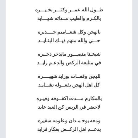
طــول الله عمــر وكثـــر بخـيـــره
بالكـرم والطيب مــداته شهـــايد
بالهجن وكل شغــاميم جــــديره
حـــي والله منهم ذيــك البنـايــد
شيخـنا منصـــور مايذخر ذخـيره
في متابعة الركض والدعـم رايــد
للهجن وقفــات بوزايد شهيــــره
كل اهل الهجن بفعــوله تشــايـد
بالمكارم مـــدت اكفــوفه وفيـره
لاحضر في الريس كن العيد عايد
ومعه بوحـمـدان وعلومه سفيره
يدعــم اهل الركــض بفكار فرايد