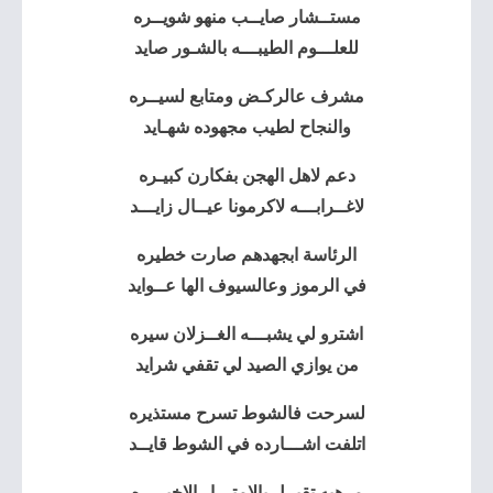
مستــشار صايــب منهو شويــره
للعلـــوم الطيبـــه بالشـور صايد
مشرف عالركـض ومتابع لسيــره
والنجاح لطيب مجهوده شهـايد
دعم لاهل الهجن بفكارن كبيـره
لاغــرابـــه لاكرمونا عيــال زايـــد
الرئاسة ابجهدهم صارت خطيره
في الرموز وعالسيوف الها عــوايد
اشترو لي يشبـــه الغــزلان سيره
من يوازي الصيد لي تقفي شرايد
لسرحت فالشوط تسرح مستذيره
اتلفت اشـــارده في الشوط قايــد
مرهيه تقبــل بالامتـــار الاخيـــره