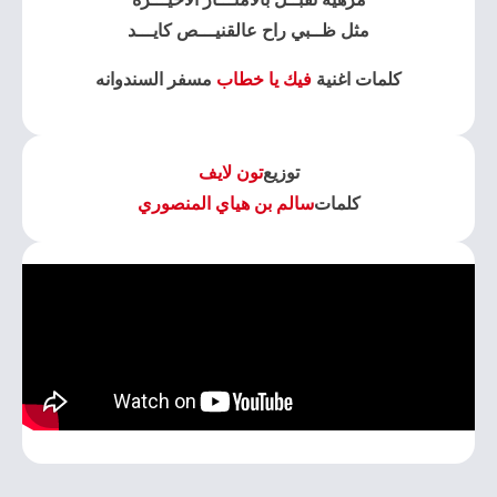
مثل ظــبي راح عالقنيـــص كايـــد
كلمات اغنية
فيك يا خطاب
مسفر السندوانه
توزيع
تون لايف
كلمات
سالم بن هياي المنصوري