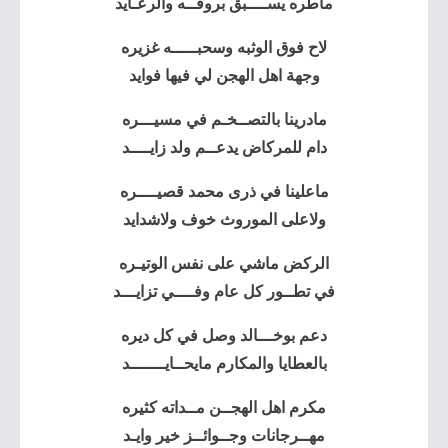
ماطره يســــبق بروقــه والرعـايد
لاح فوق الوثبه وسحبـــــه غزيره
وجهة اهل الهجن
لي فيها فوايد
مادرينا بالتصــخـم في مسيـــره
دام للمركاض يدعــم ولد زايــــد
ماعلينا في ذرى محمد قصيــــره
ولاعلى الموروث خوف ولاشدايد
الركض ماشي على نفس الوتيـره
في تطــور كل عام وفــــي تزايـــد
دعم بوخـــالد وصل في كل ديره
بالعطايا والمكارم مايحــايـــــــد
مكرم اهل الهجــن مــداته كثيره
مهــرجانات وجــوائــز خير وايـد