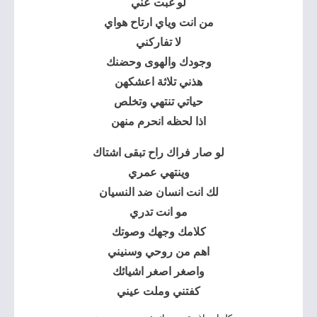
لو غبت عني
من انت وياي ارتاح هواي
لا تفاركني
وجودك والهوى وحضنك
هذني تلاثة اعشكهن
حياتي تنتهي وتخلص
اذا لحظه انحرم منهن
لو صار فراك راح تبقى اشتاك
وينتهي عمري
لك انت انسان ضد النسيان
مو انت تدري
كلامك وجهك وصوتك
اهم من روحي وسنيني
واصغر اصغر اشيائك
كفتني وملت عيني