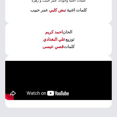
كلمات اغنية وجودك عمر حبيب و زهره
كلمات اغنية
نبض كلبي
عمر حبيب
الحان
احمد كريم
توزيع
علي البغدادي
كلمات
قصي عيسى