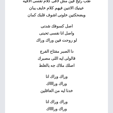
طب رايح فين مش لاقى كلام نفسى الاقيه
عينيك الاتنين فيهم كلام خايف يبان
وبضحكتين خلونى اشوف قلبك كمان
اصل كسوفك شدنى
واصل انا نفسى تحبنى
لو روحت فين
وراك وراك
دا الصبر مفتاح الفرج
قالولى ايه اللى مصبرك
اصلك ملاك جه بالغلط
وراك وراك انا
وراك ورااااك
خدنا ايه من العاقلين
وراك وراك انا
وراك ورااااك