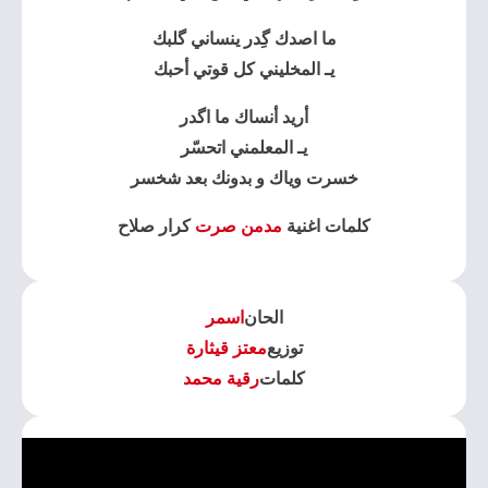
ما اصدك گِدر ينساني گلبك
يـ المخليني كل قوتي أحبك
أريد أنساك ما اگدر
يـ المعلمني اتحسّر
خسرت وياك و بدونك بعد شخسر
كلمات اغنية
مدمن صرت
كرار صلاح
الحان
اسمر
توزيع
معتز قيثارة
كلمات
رقية محمد