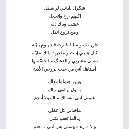
شكول للناس لو تسئل
اكلهم راح واتخجل
عشت وياك ذله
ومن تروح انذل
داريـتـك و مـا فـكـرت فـد يـوم بـيّـة
كـل هـمي إنـتَ و ما درت بالك عليّـة
تنسى عشرتي و العشگ مـا حسّبتـها
أستاهل آني من جبت لروحي الأذية
ويـن إهتمامك ذاك
بـ أول أيـامي وياك
علمني آنـي أنسـاك مثلك ولا أنـدم
ماخذلي كل عقلي
يـ الما تحب مثلي
و لا مـرة مـهتملي بس آنـي لـ أهتم