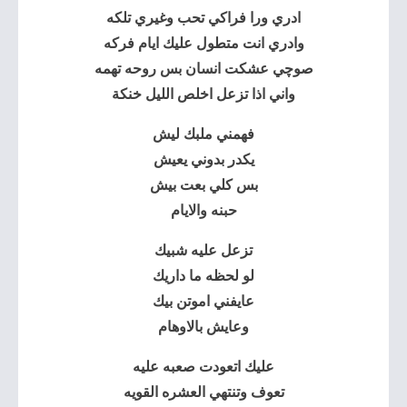
ادري ورا فراكي تحب وغيري تلكه
وادري انت متطول عليك ايام فركه
صوچي عشكت انسان بس روحه تهمه
واني اذا تزعل اخلص الليل خنكة
فهمني ملبك ليش
يكدر بدوني يعيش
بس كلي بعت بيش
حبنه والايام
تزعل عليه شبيك
لو لحظه ما داريك
عايفني اموتن بيك
وعايش بالاوهام
عليك اتعودت صعبه عليه
تعوف وتنتهي العشره القويه