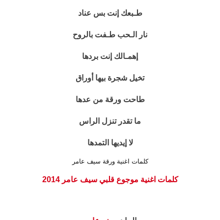
طـبعك إنت بس عناد
نار الـحب طـفت بالروح
إهمـالك إنت بردها
تخيل شجرة بيها أوراق
طاحت ورقة من عدها
ما تقدر تنزل الراس
لا إيديها التمدها
كلمات اغنية ورقة سيف عامر
كلمات اغنية موجوع قلبي سيف عامر 2014