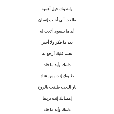
وانطيتك حيل أهمية
طلعت أني أحـب إنسان
أبد ما يـسوى أتعب له
بعد ما فكر ولا أحير
تحلم قلبك أرجع له
دللتك وأبد ما فاد
طـبعك إنت بس عناد
نار الـحب طـفت بالروح
إهمـالك إنت بردها
دللتك وأبد ما فاد