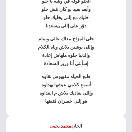
الحلو قوله في وشه يا حلو
وأبعد بعيد لو كان مُش حلو
خليك مع إللى يخليك حلو
دوّر على إللى بيسعدنا
خلى المزاج معاك عالى وتمام
وإللى بوشين بلاش وياه الكلام
والدنيا حلوه ملهاش إعادة
إسألني أنا وزير السعادة
طبع الحياه مفيهوش نقاوه
أسمع كلامي عيشها بهداوه
وإللى يعاديك بلاش م العداوه
هو إللى خسران مُتعتها
الحان
محمد يحيى