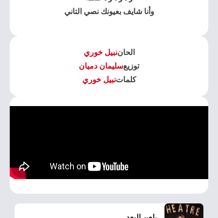
وأنا شايف بعيونك نصي التاني
الحان
نبيل خوري
توزيع
سليمان دميان
كلمات
نبيل خوري
يلعن البعد