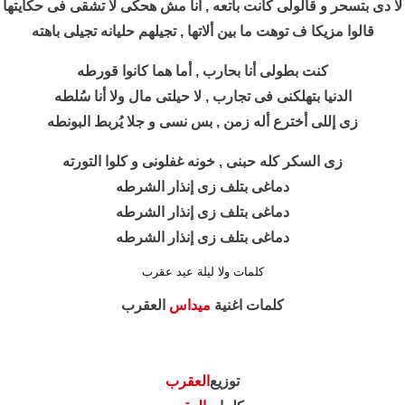
لا دى بتسحر و قالولى كانت باتعه , أنا مش هحكى لا تشقى فى حكايتها
قالوا مزيكا ف توهت ما بين ألاتها , تجيلهم حليانه تجيلى باهته
كنت بطولى أنا بحارب , أما هما كانوا قورطه
الدنيا بتهلكنى فى تجارب , لا حيلتى مال ولا أنا سُلطه
زى إللى أخترع أله زمن , بس نسى و جلا يُربط البونطه
زى السكر كله حبنى , خونه غفلونى و كلوا التورته
دماغى بتلف زى إنذار الشرطه
دماغى بتلف زى إنذار الشرطه
دماغى بتلف زى إنذار الشرطه
كلمات ولا ليلة عيد عقرب
كلمات اغنية
ميداس
العقرب
توزيع
العقرب