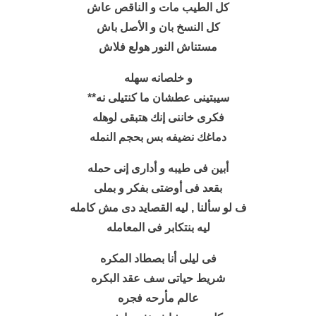
كل الطيب مات و الناقص عاش
كل النسخ بان و الأصل باش
مستناش النور هولع فلاش
و خلصانه سهله
سيبتينى عطشان ما كنتيلى نه**
فكرى خاننى إنك هتبقى لوهله
دماغك نضيفه بس بحجم النمله
أبين فى طيبه و أدارى إنى حمله
بقعد فى أوضتى بفكر و بملى
ف لو سألنا , ليه القصايد دى مش كامله
ليه بنتكابر فى المعامله
فى ليلى أنا بصطاد المكره
شريط حياتى سف عقد البكره
عالم مأرحه فجره