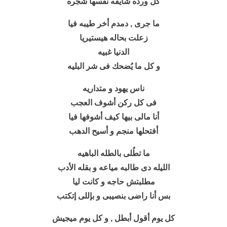
كل ورده شايفه نفسها شجره
ما جرى , دمدم أخر طيبه فيا
زعلت بحاله هيستيريا
الدنيا غبيه
و كل ما يُضحك فى شر البليه
ناس يهود و متداريه
فى كل ركن أشوف العجب
أنا مالى بيها كيف أشوفها فيا
أفتحلها منجم و أسيح الدهب
ما تطُلى بالطله الباهيه
الليله دى طالبه مياعه و بقله الأدب
مطلبتش حاجه و كانت ليا
بس أنا راضى بنصيبى و بإللى إتكتب
كل يوم أقول أبطل , و كل يوم ميجيش