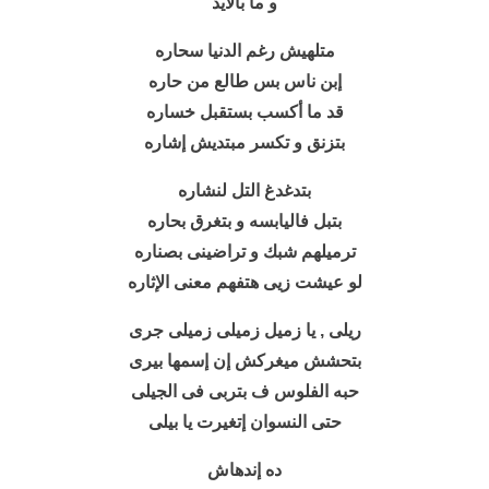
و ما بالأيد
متلهيش رغم الدنيا سحاره
إبن ناس بس طالع من حاره
قد ما أكسب بستقبل خساره
بتزنق و تكسر مبتديش إشاره
بتدغدغ التل لنشاره
بتبل فاليابسه و بتغرق بحاره
ترميلهم شبك و تراضينى بصناره
لو عيشت زيى هتفهم معنى الإثاره
ريلى , يا زميل زميلى زميلى جرى
بتحشش ميغركش إن إسمها بيرى
حبه الفلوس ف بتربى فى الجيلى
حتى النسوان إتغيرت يا بيلى
ده إندهاش