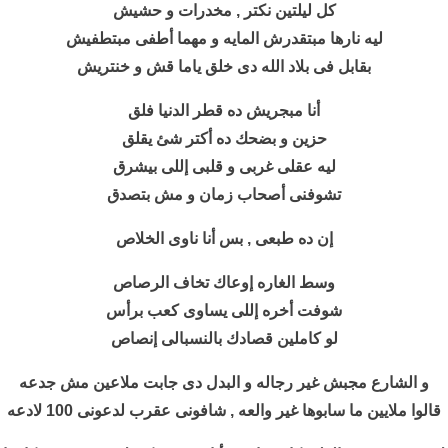
كل ليلتين نكتر , مخدرات و حشيش
ليه نارها مبتقدرش المايه و مهما أطفى مبتطفيش
بقابل فى بلاد الله دى خلق ياما قش و خنتريش
أنا مبجريش ده قطر الدنيا فلق
حزين و بضحك ده أكتر شئ يقلق
ليه عقلى غربى و قلبى إللى بيشرق
تشوفنى أصحاب زمان و مش بتصدق
إن ده طبعى , بس أنا ناوى الخلاص
وسط الغاره إوعاك تخاف الرصاص
شوفت أخره إللى يساوى كعب برأس
لو كاملين قصادك بالنسبالى إنصاص
و الشارع مجبش غير رجاله و البدل دى جابت ملاعين مش جدعه
قالوا ملايين ما سابوها غير والعه , شافونى عقرب لدعونى 100 لادعه