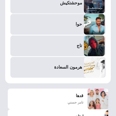
موحشتكيش
حوا
تاج
هرمون السعادة
قدها
تامر حسني