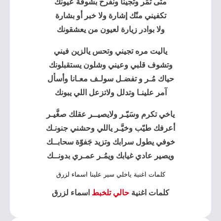
متى تمُر وتجينا ونفرح بشوفة عيونك
تكفيني منّك إشارة ولا خبر أو بشارة
ولا بوادر زيارة لعيون من يعشقونك
ياليت مره تجيني وتحس يالزين فيني
وتشوف قلبي وعيني وشلون يستقبلونك
حياك مُـر و تفضـل سولـف معـانا وأسأل
آمر علينـا وتدلل ولاتزعل اللي يبونك
ياخي تكرم وسَيّـر ولايصيــر عقلك صغَّيـر
أعرفك طيّب وخيَّـر ياللي وحشني جنونـك
خوفي يطول سرابك وتزيد جَفوّة سحابــك
ويصير عادي غيابك ويمُـر عمـري بدونــك
كلمات اغنية ياخلي سير علينا اسماء لزرق
كلمات اغنية
حالي تلخبط
اسماء لزرق