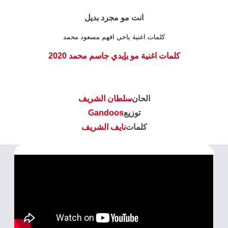
انت مو مجرد بديل
كلمات اغنية ياخي افهم مسعود محمد
كلمات اغنية مو بإيدي جاسم محمد 2020
الحان
سلطان الشريف
توزيع
Gandoos
كلمات
نايف الشريف