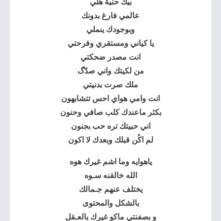
بيك حنية هلي
عالمي فارغ بدونك
وبوجودك ينملي
يا كياني ومستقري وفرحتي
انت مصدر ضحكتي
من لكيتك واني صدّگ
ملك صرت بدنيتي
انت وامي هواي احس تتشابهون
بكثر ماعندك كلب صافي وحنون
اني حبيتك تره حب بجنون
لم اكُن قبلك وبعدك لا اكون
ياهوايه وما اشم غيرك هوه
الله خالقنه سـوه
يختلف عنهم جـمالك
بالشكل والمحتوى
و بصفنتي ماكو غيرك بالعـقل