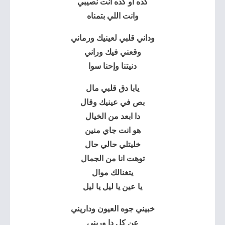
كده او كده انت نصيبي
وانت اللي بتمناه
وداني قلبي لعينيك ورماني
وقعني فيك وراني
دنيتنا وإحنا سوا
يابا دق قلبي مال
بص في عينيك وقال
دا ابعد من الخيال
هو انت جاي منين
خليتلي حالي حال
توهت انا من الجمال
يتغنالك موال
يا عين يا ليل يا ليل
خبيني جوه العيون وداريني
عن كل دا وريني