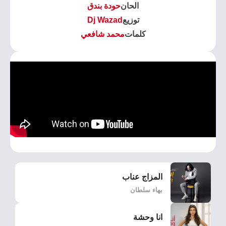
الحان
حودة بندق
توزيع
Dj Wazad
كلمات
محمد شافعي
المزاج عناب
بهاء سلطان
انا وحشة