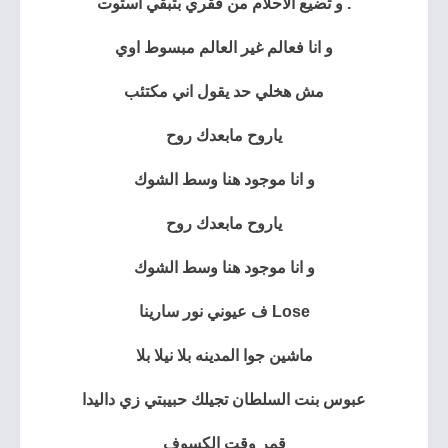
. و تضيع الاحلام من فقري بتبقي استوت
و انا فعالم غير العالم مبسوط اوي
مش هخلي حد يقول اني مكتئب
ياروح مابعدك روح
و انا موجود هنا وسط الشوك
ياروح مابعدك روح
و انا موجود هنا وسط الشوك
Lose
ف عيوني نور سارينا
ماشين جوا المدينه
بلا نيلا بلا
عبوس
بنت السلطان تجيلك
حبيبتي زي داليدا
قمر وقت الكسوف