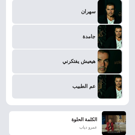
سهران
جامدة
هيعيش يفتكرني
عم الطبيب
الكلمة الحلوة
عمرو دياب