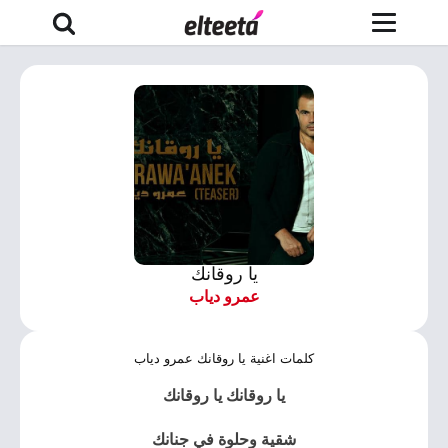
يا روقانك
عمرو دياب
كلمات اغنية يا روقانك عمرو دياب
يا روقانك يا روقانك
شقية وحلوة في جنانك