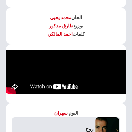
الحان
محمد يحيى
توزيع
طارق مدكور
كلمات
احمد المالكي
البوم
سهران
روح