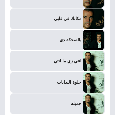
مكانك في قلبي
بالضحكة دي
انتي زي ما انتي
حلوة البدايات
جميلة