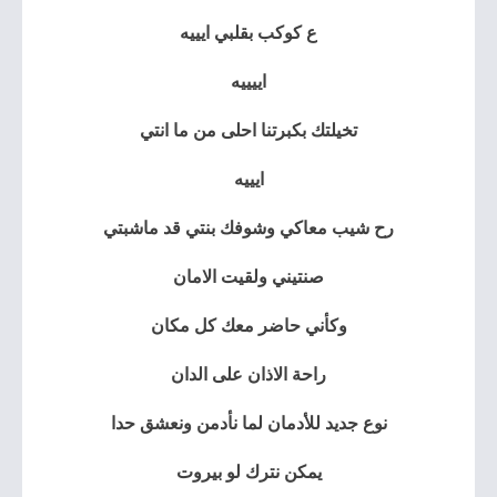
ع كوكب بقلبي ايييه
اييييه
تخيلتك بكبرتنا احلى من ما انتي
ايييه
رح شيب معاكي وشوفك بنتي قد ماشبتي
صنتيني ولقيت الامان
وكأني حاضر معك كل مكان
راحة الاذان على الدان
نوع جديد للأدمان لما نأدمن ونعشق حدا
يمكن نترك لو بيروت