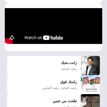
زانت بحبك
راشد الماجد
راسك فوق
راشد الماجد , وليد الشامي
طحت من عيني