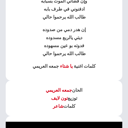
وإن قضاني الموت بسبابه
ادفنوني في طرف بابه
طالب الله يرحموا حالي
إن هدر دمي من صدوده
ديتي يالربع مسدوده
فدوته بو عين مسهوده
طالب الله يرحموا حالي
كلمات اغنية
يا شتاء
جمعه العريمي
الحان
جمعه العريمي
توزيع
تون لايف
كلمات
شاعر