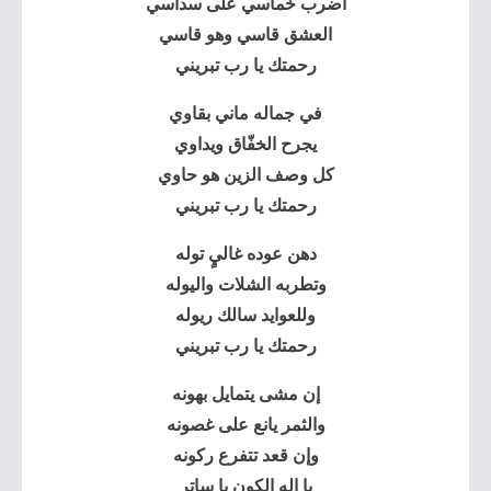
اضرب خماسي على سداسي
العشق قاسي وهو قاسي
رحمتك يا رب تبريني
في جماله ماني بقاوي
يجرح الخفّاق ويداوي
كل وصف الزين هو حاوي
رحمتك يا رب تبريني
دهن عوده غاليٍ توله
وتطربه الشلات واليوله
وللعوايد سالك ريوله
رحمتك يا رب تبريني
إن مشى يتمايل بهونه
والثمر يانع على غصونه
وإن قعد تتفرع ركونه
يا إله الكون يا ساتر