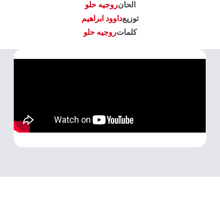
الحان
روجيه حلو
توزيع
داوود ابراهيم
كلمات
روجيه حلو