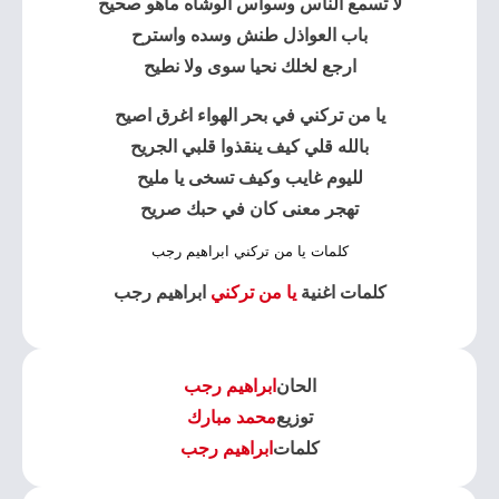
لا تسمع الناس وسواس الوشاه ماهو صحيح
باب العواذل طنش وسده واسترح
ارجع لخلك نحيا سوى ولا نطيح
يا من تركني في بحر الهواء اغرق اصيح
بالله قلي كيف ينقذوا قلبي الجريح
لليوم غايب وكيف تسخى يا مليح
تهجر معنى كان في حبك صريح
كلمات يا من تركني ابراهيم رجب
كلمات اغنية
يا من تركني
ابراهيم رجب
الحان
ابراهيم رجب
توزيع
محمد مبارك
كلمات
ابراهيم رجب