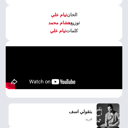
الحان
تيام علي
توزيع
هشام محمد
كلمات
تيام علي
بتقولي اسف
فريد