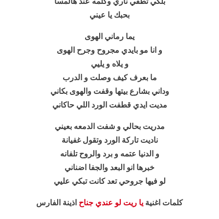
بلكي تطفي ناري وكلمه عند هالمسا
بحبك يا عيني
يما رماني الهوى
و انا مو بايدي مجروح وجرح الهوى
و يلاه و يليي
ما بعرف كيف وصلت و الدرب
وداني بشارع بيتها وقفت والهوى بكاني
مديت ايدي قطفت الورد اللي حاكاني
مدريت بحالي و شفت الدمعه بعيني
ناديت تاركة الورد وتقول غفيانة
و الدنيا عتمه و برد والروح تلفانه
خبرها انو البعد والجفا اضناني
لو فيها جروحي تعد كانت تبكي عليي
كلمات اغنية
يا ريت لو عندي جناح
اذينة الفارس