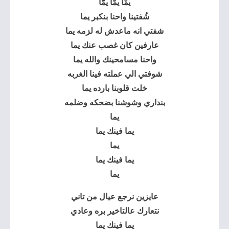
يمّا يمّا يمّا
شُفتينا واحنا بنكبر يما
شفتي انه ماعدش له لزمه يما
عارفين كان غصب عنك يما
واحنا مسامحينك والله يما
شوفتي الي عملته فينا الغربه
خلت قلوبنا بارده يما
بنداري وشوشنا بضحكه وضلمه
يما
يما فينك يما
يما
يما فينك يما
يما
عايزين نرجع عيال من تاني
نتعارك عالتاخير بره وعادي
يما فينك يما