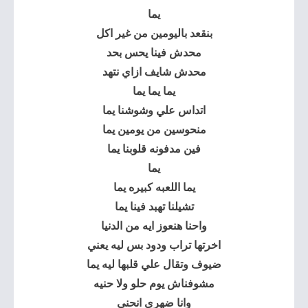
يما
بنقعد باليومين من غير اكل
محدش فينا يحس بحد
محدش شايف ازاي نتهد
يما يما يما
اتداس علي وشوشنا يما
منحوسين من يومين يما
فين مدفونه قلوبنا يما
يما
يما اللعبه كبيره يما
تشيلنا تهبد فينا يما
واحنا هنعوز ايه من الدنيا
اخرتها تراب ودود بس ليه يعني
ضيوف وتقال علي قلبها ليه يما
مشوفناش يوم حلو ولا حنيه
وانا ضهري انحني