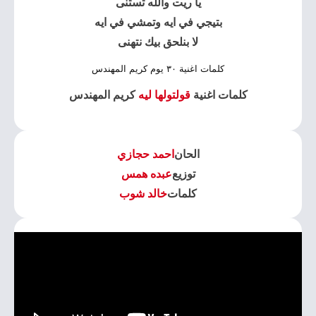
يا ريت والله تستنى
بتيجي في ايه وتمشي في ايه
لا بنلحق بيك نتهنى
كلمات اغنية ٣٠ يوم كريم المهندس
كلمات اغنية
قولتولها ليه
كريم المهندس
الحان
احمد حجازي
توزيع
عبده همس
كلمات
خالد شوب