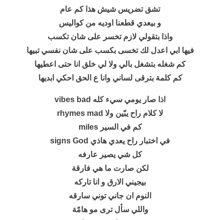
تشق تضریس شیش ھذا كم عام
و بیعدي قطعنا اودیه من كوالیس
واذا بتقولي لازم تخسر على شان تكسب
فیھا ابي اعدل لك تخسى بكسب على شان نفسي تبیھا
كم شغله بتشغل بالي ولا لي خلق انا حتى اعطیھا
كم كلمة بترقى لساني وانا ع الحق احكي ابدیھا
اذا صار یومي سيء كله vibes bad
لا كلام راح یبّین ولا rhymes mad
كم في السیر miles
في اختبار راح یعدي ھاذي signs God
كل شي یصیر عارفه
لكن صارت ما ھي فارقة
بیجیني الارق و انا تاركه
النوم ان جاني توني سارقه
واللي سأل ترى مو ھامّة