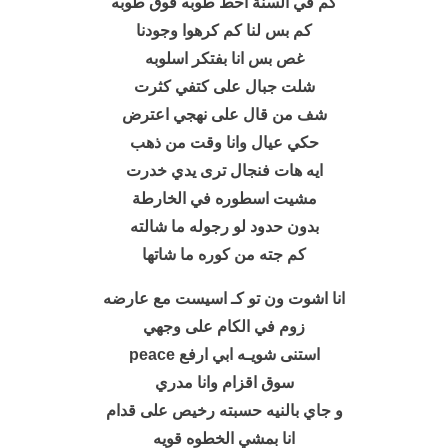
كم في السنة احط طوبه فوق طوبه
كم بس لنا كم كرھوا وجودنا
غص بس انا بفتكر اسلوبه
شلت جبال على كتفي كثرت
شف من قال على نھجي اعترض
حكي عیال وانا وقت من ذھب
ایه ھات فنجال ترى یدي خدرت
مشیت اسطوره في الخارطة
بدون حدود لو رجوله ما شالته
كم جته من كوره ما شاتھا
انا اشوت ون تو كـ اسیست مع عارضه
زوم في الكام على وجھي
استنى شویـه ابي ارفع peace
سوق اقزام وانا مدري
و جاي بالنیه حسبته رخیص على قدام
انا بمشي الخطوه قویه