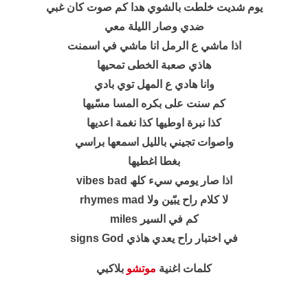
یوم شدیت خلطت بالشوي ھدا كم صوت كان غبي
ضدي وصار اللیلة معي
اذا ماشي ع الرمل انا ماشي في اسمنت
ھاذي صعبة الخطى تمحیھا
وانا ھادي ع المھل توي بادي
كم سنت على بكره المسا مسّيها
كذا نبرة اوطیھا كذا نغمة اعدیھا
واصوات تجیني باللیل اسمعھا براسي
بغطا اغطیھا
اذا صار یومي سيء كلھ vibes bad
لا كلام راح یبّین ولا rhymes mad
كم في السیر miles
في اختبار راح یعدي ھاذي signs God
كلمات اغنية
موتشو
بلاكبي