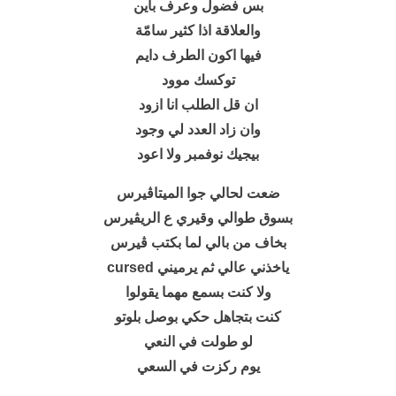
بس فضول وعرف باین
والعلاقة اذا كثیر سامّة
فیھا اكون الطرف دایم
توكسك موود
ان قل الطلب انا ازود
وان زاد العدد لي وجود
بیجیك نوفمبر ولا اعود
ضعت لحالي جوا المیتاڤیرس
بسوق طوالي وقیري ع الریڤیرس
بخاف من بالي لما بكتب ڤیرس
یاخذني عالي ثم یرمیني cursed
ولا كنت بسمع مھما یقولوا
كنت بتجاھل حكي بوصل بلوتو
لو طولت في النعي
یوم ركزت في السعي