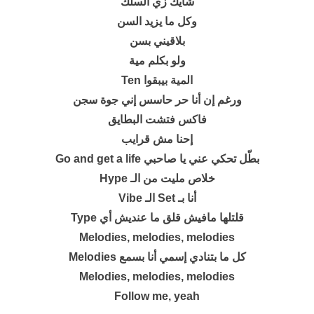
شايك زي السلك
وكل ما يزيد السن
بلاقيني بسن
ولو بكلم مية
المية بيبقوا ‫Ten
ورغم إن أنا حر حاسس إني جوة سجن
فاكس فتشت البطايق
إحنا مش قرايب
بطّل تحكي عني يا صاحبي ‫Go and get a life
خلاص مليت من الـ ‫Hype
‫أنا بـ Set الـ Vibe
قلتلها مافيش قلق ما عنديش أي ‫Type
Melodies, melodies, melodies
كل ما بتنادي إسمي أنا بسمع ‫Melodies
Melodies, melodies, melodies
Follow me, yeah