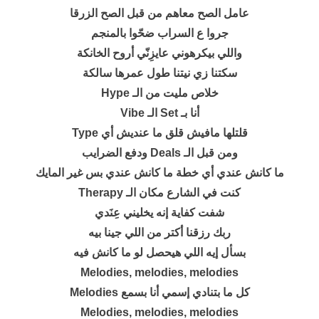
عامل الصح معاهم من قبل الصح الزرقا
جروا ع السراب ضحّوا بالمنجم
واللي بيكرهوني عايزِنّي أروح الخانكة
سكتنا زي نيتنا طول عمرها سالكة
خلاص مليت من الـ ‫Hype
‫أنا بـ Set الـ Vibe
قلتلها مافيش قلق ما عنديش أي ‫Type
ومن قبل الـ ‫Deals ودفع الضرايب
ما كانش عندي أي خطة ما كانش عندي بس غير المايك
كنت في الشارع مكان الـ ‫Therapy
شفت كفاية إنه يخليني عِنَدي
ربك رزقنا أكتر من اللي جينا بيه
بسأل إيه اللي هيحصل لو ما كانش فيه
Melodies, melodies, melodies
كل ما بتنادي إسمي أنا بسمع ‫Melodies
Mеlodies, melodies, mеlodies