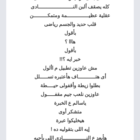
كله يصقف ألبن النــــــــــــــــــــــادى
عقلية عظيــــــــــــــمة ومتمكـــــــــن
قلب حديد والجسم رياضى
بأقول
هااا ؟
بأقول
خبر ايه ؟!!
مش عاوزين تطبيل م األول
أى هتـــــــــــاف هأعتبره تســـــلل
بطلوا زيطة وأقفولى حيــــطة
عاوزين نلعب جيم مقفـــــول
ياسالم ع الخبرة
متشكر أوى
هيخليكوا عبرة
إيه اللى بتقوليه ده !
هأبعد ع النـــــــــــــــادى اللى بأحبه