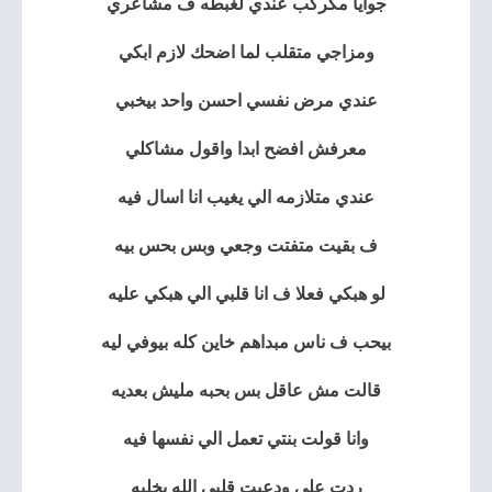
جوايا مكركب عندي لغبطه ف مشاعري
ومزاجي متقلب لما اضحك لازم ابكي
عندي مرض نفسي احسن واحد بيخبي
معرفش افضح ابدا واقول مشاكلي
عندي متلازمه الي يغيب انا اسال فيه
ف بقيت متفتت وجعي وبس بحس بيه
لو هبكي فعلا ف انا قلبي الي هبكي عليه
بيحب ف ناس مبداهم خاين كله بيوفي ليه
قالت مش عاقل بس بحبه مليش بعديه
وانا قولت بنتي تعمل الي نفسها فيه
ردت علي ودعيت قلبي الله يخليه