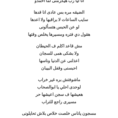
انا ليا رب هيكرمنى لما احمدو
الضيقه مره بس عادى انا قدها
سايب الساعات لا براقبها ولا اعدها
لو عن الحبس هتسألونى
هقول دي فتره ومسيرها يخلص وقتها
مش قاعد اكلم ف الحيطان
ولا بشكى همى للسجان
اعذلنى عن الدنيا وناسها
احبسنى وقفل البيبان
ماشوفتش بره غير خراب
لوحدى احلي يا ابوالصحاب
هعيشها ف سجن اعيشها حر
مسيرى راجع للتراب
مسجون ياناس خلصت خلاص بلاش تحايلونى