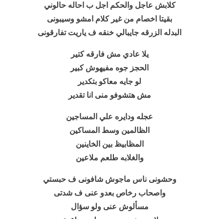
كلابش عاجل والحكم اجل ب احاله حالوني
بقيتا اخصام من غير كلام امشو وسيبونى
البدله الزرقه جايبالي خنقه ف ياريت تفارقونى
يلا عادي مش فارقه كتير
الحجز جوه مفيهوش كبير
لو جايه معاكو بتكدير
مش هتشوفو منى انا تقدير
عجله ودايره علي المساجين
الظالمين وسط المساكين
المظابيظ بين الخاينين
والغلابه طلعم ملاعين
وحشونى ناس ماجوش شافونى ف حبستي
واصحاب رخاص بعدو عنى ف شدتى
مسألوش عنى ولو سؤال