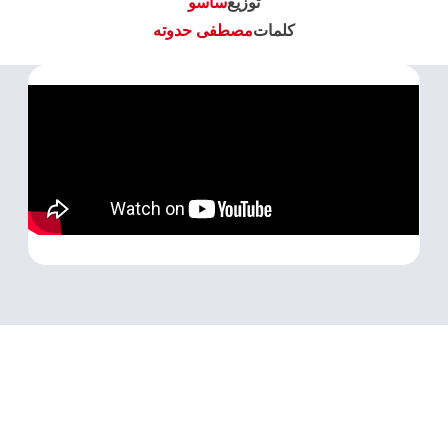
توزيع
ساسو
كلمات
مصطفى حدوته