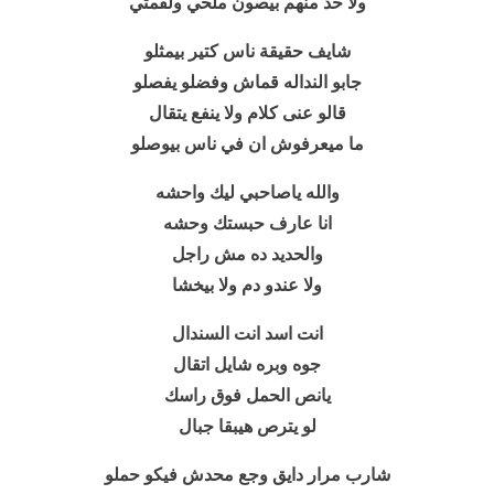
ولا حد منهم بيصون ملحي ولقمتي
شايف حقيقة ناس كتير بيمثلو
جابو النداله قماش وفضلو يفصلو
قالو عنى كلام ولا ينفع يتقال
ما ميعرفوش ان في ناس بيوصلو
والله ياصاحبي ليك واحشه
انا عارف حبستك وحشه
والحديد ده مش راجل
ولا عندو دم ولا بيخشا
انت اسد انت السندال
جوه وبره شايل اتقال
يانص الحمل فوق راسك
لو يترص هيبقا جبال
شارب مرار دايق وجع محدش فيكو حملو