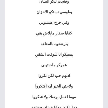
وفتحت ليكو البيبان
بفلوسي نستكو الاحزان
وفي جرح عيشتوني
كفايا صفار مابلاش بقي
بترضعوه بالمعلقه
بسببكو انا شوفت الشقي
عمركو ماحبتوني
ادتهم حب لكن نكروا
ولاحتي الخير ليه افتكروا
مهما اعمل برضك ولا شكروا
دول اكلوا معايا عشان جوعهم