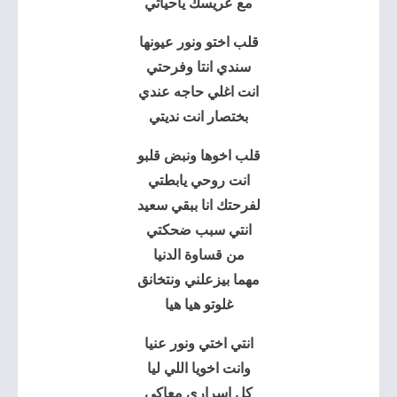
مع عريسك ياحياتي
قلب اختو ونور عيونها
سندي انتا وفرحتي
انت اغلي حاجه عندي
بختصار انت نديتي
قلب اخوها ونبض قلبو
انت روحي يابطتي
لفرحتك انا ببقي سعيد
انتي سبب ضحكتي
من قساوة الدنيا
مهما بيزعلني ونتخانق
غلوتو هيا هيا
انتي اختي ونور عنيا
وانت اخويا اللي ليا
كل اسراري معاكي