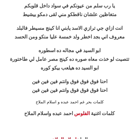
يا رب سلم من عيونكم في سواد داخل قلوبكم
متغاظين علشان ناقطكو مني لقى دمكو بيشيط
انت ازاي جي ترازي الاسد يابني انا كينج مسيطر فالبلد
معروف اني بجد اخطر ولد خمسة عليا منكو ومن الحسد
ابو السيد في مجاله ده اسطوره
تتصيت لو خذت معاه صوره ده كينج مصر عامل لي طاختورة
ابو السيد ده هيلعب بيكو كوره
احنا فوق فوق فوق وانتم فين فين فين
احنا فوق فوق فوق وانتم فين فين فين
كلمات بحر غم احمد عبده و اسلام الملاح
كلمات اغنية
الفلوس
احمد عبده واسلام الملاح