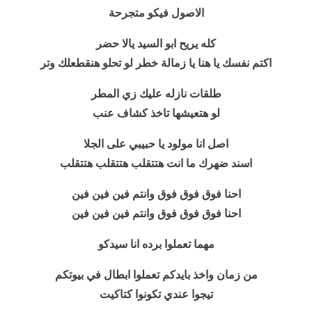
الاصول فيكو متجرحة
كله يريح ابو السيد يالا حضر
اكتم نفسك يا هنا يا زمالة خطر لو تحلو هنقطعلك وتر
طلقات نازله عليك زي المطر
لو هتعيشها تاخذ كشاف عنب
اصل انا مولود يا حبيبي على الجلا
اسند ضهرك ما انت هتتقلب هتتقلب هتتقلب
احنا فوق فوق فوق وانتم فين فين فين
احنا فوق فوق فوق وانتم فين فين فين
مهما تعملوا برده انا سيدكو
من زمان واخذ بايدكم تعملوا ابطال في بيوتكم
تيجوا عندي تكونوا كتاكيت