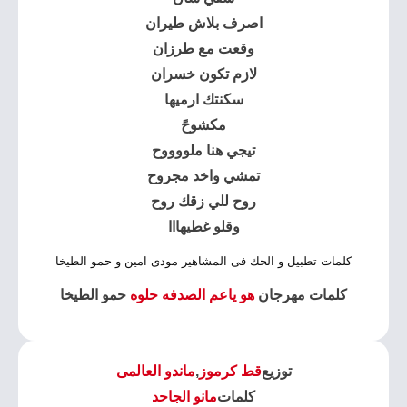
اصرف بلاش طيران
وقعت مع طرزان
لازم تكون خسران
سكنتك ارميها
مكشوحً
تيجي هنا ملووووح
تمشي واخد مجروح
روح للي زقك روح
وقلو غطيهااا
كلمات تطبيل و الحك فى المشاهير مودى امين و حمو الطيخا
كلمات مهرجان
هو ياعم الصدفه حلوه
حمو الطيخا
توزيع
قط كرموز
,
ماندو العالمى
كلمات
مانو الجاحد