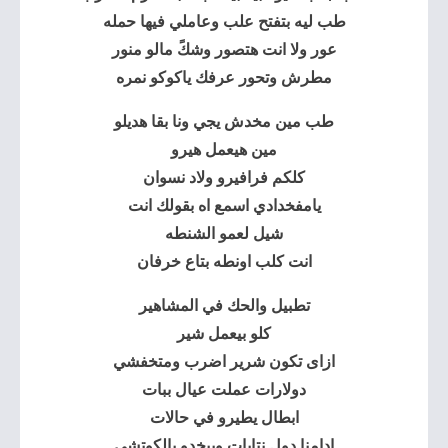
طب ليه بتفتح علب وعاملي فيها حمله
عور ولا انت هتصور وشكً مالو منور
مطرش وتحور عرفك ياكوكو نمره
طب مين مخدش يجي ونا بقا هديلو
مين هيعمل هيرو
كلكم فرافيرو ولاد نسوان
يامفخدادي اسمع اه بقولك انت
شيل لعمو الشنطه
انت كلب اونطه بتاع خرفان
تطبيل
والحك في المشاهير
كلو بيعمل شير
ازاى تكون شرير اضرب ومتخفشي
دولارات عملت عيال ببات
ابطال يطيرو في حالات
ادامنا دول نتايات وبيخدو بالكوتشي