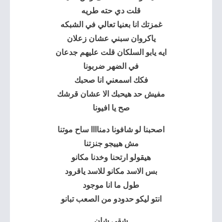
قلت دي حته طريه
غمزتك انا بعنيا تعالي في الشبكه
ياكروان سبني عشان زعلان
ايه يابو السلكان قلت عليهم جدعان
في الضهر ضربونا
فكك اسمعني انا صحبك
مفيش حد هيحبك الا عشان قرشك
صح يا افيونا
اصحبنا لو شافونا دمناااا ساح موتنا
مش هييجو جنزتنا
هيقولو ارتحنا وخدنا مكانو
بس الاسد مكانو للاسد ياقرود
طول ما انا موجود
انتو ليكو حدودو من الصعب تبانو
شقي شان