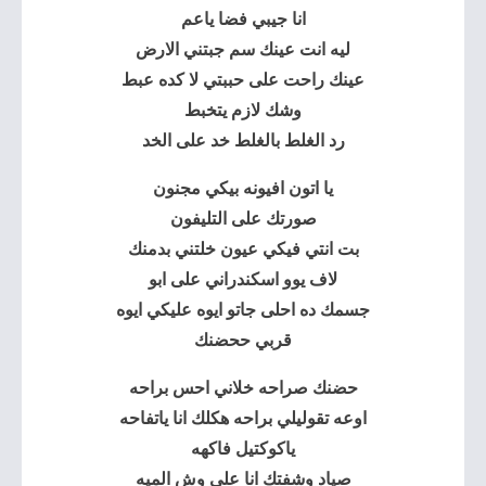
انا جيبي فضا ياعم
ليه انت عينك سم جبتني الارض
عينك راحت على حببتي لا كده عبط
وشك لازم يتخبط
رد الغلط بالغلط خد على الخد
يا اتون افيونه بيكي مجنون
صورتك على التليفون
بت انتي فيكي عيون خلتني بدمنك
لاف يوو اسكندراني على ابو
جسمك ده احلى جاتو ايوه عليكي ايوه
قربي ححضنك
حضنك صراحه خلاني احس براحه
اوعه تقوليلي براحه هكلك انا ياتفاحه
ياكوكتيل فاكهه
صياد وشفتك انا على وش الميه