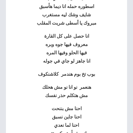
اسطوره حمله انا ديما هأسبق
شايف وشك ليه ‏مستغرب
مبروك يا أسطى ‏شربت المقلب
انا حصل على كل ‏القارة
معروف فيها جوه وبره
فيها الحلو وفيها المره
انا جاهز لو جاي في جوله
بوب تخ بوم هندمر ‏ ‏كلاشنكوف
هنعمر ‏ نو انا نو مش هحلك
مش هتكلم حذر نفسك
احنا مش بننحت
احنا
جاين نسبق
احنا لما نعدي