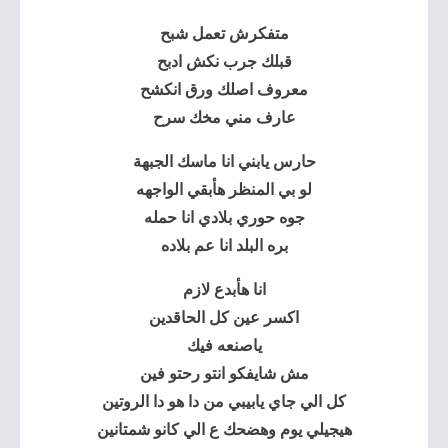
متفكرش تعمل شبح
قبلك جرب نكش ادبح
معروف اصلك ورق انكشح
عارف مني مخك سرح
حارس يابني انا ماسك الجبهة
لو بي المنظر هأبقي الواجهه
جوه حوري بلادي انا حمله
بره البلد انا عم بلاده
انا هأبدع لازم
اكسر عين كل الحاقدين
ياصنعه فيك
مش شايفكو انتو رحتو فين
كل الي جاي يابيبي من دا هو دا الروتين
هيجيلي يوم وهضحك ع الي كانو شمتانين