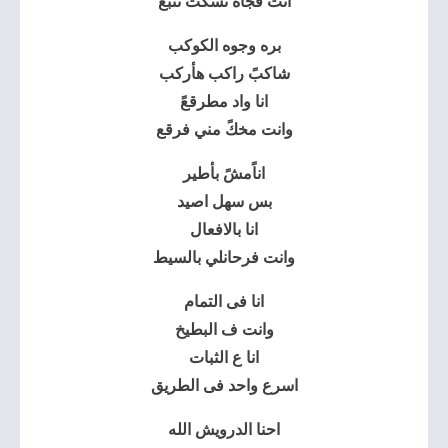
انت فجأه تسكت تتبع
بره وجوه الكوكب
شاكبً راكب هأركب
انا واد مطرقعً
وانت مخكً مني فرقع
اناًمشً بأطير
بس سهل اصيد
انا بالافعال
وانت فرحانلي بالسيط
انا فى التمام
وانت ف البطيخ
انا ع الثبات
اسرع واحد فى الطريق
احنا الدرويش الله