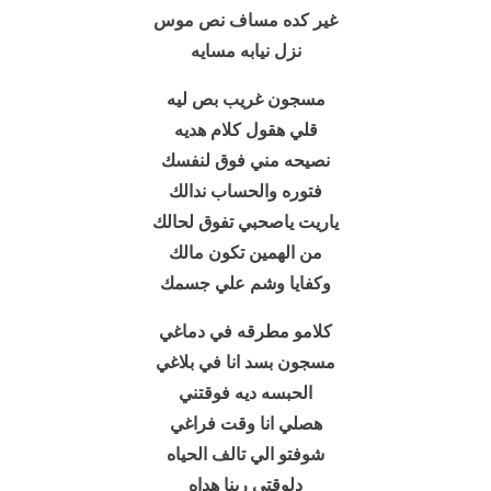
غير كده مساف نص موس
نزل نيابه مسايه
مسجون غريب بص ليه
قلي هقول كلام هديه
نصيحه مني فوق لنفسك
فتوره والحساب ندالك
ياريت ياصحبي تفوق لحالك
من الهمين تكون مالك
وكفايا وشم علي جسمك
كلامو مطرقه في دماغي
مسجون بسد انا في بلاغي
الحبسه ديه فوقتني
هصلي انا وقت فراغي
شوفتو الي تالف الحياه
دلوقتي ربنا هداه