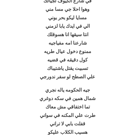
في شارع الكيوف لجيالك
وهوا احلا جي مسا مني
مسايا ليكو بحر بوني
الي في ايدك يابا لزمني
انتا سيقها انا هسوقلك
شارعنا امه مفياجيه
ممنوع دخول عيال طريه
كول دقيقه في قضيه
تسبيت يقتل ياشتيباك
علي الصطح لو سفر ندورجي
جيه الحكومه ياله نجري
شمال همين في سكه دوغري
تما اختفاقي مش معاك
طرت علي المكنه في سواني
قفلت بابي لا تراني
هسيب الكلاب عليكو