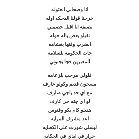
انا وصحابي العتوله
خرجنا قولنا الدحكه اوله
بصتفه انا اقبل خصمتي
نقبلو بعض ياله جوله
الضرب وقتها بغشامه
جات الحكومه بلسلامه
المغبرين فجا يجبوني
قلولي مرحب بلزعامه
مسجون قديم وكولو عارف
مع اي حد باجي صارف
لو اي جته جي كارف
هديلو كام بكو وفنوس
اعد مشرف المرايه
لبسلي شورت علي الكطايه
جرار في ايدي في الحكايه