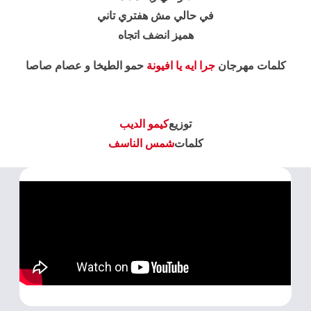
في حالي مش هفتري تاني
هميز انضف اتجاه
كلمات مهرجان
جرا ايه يا افيونة
حمو الطيخا و عصام صاصا
توزيع
كيمو الديب
كلمات
شمس الناسف