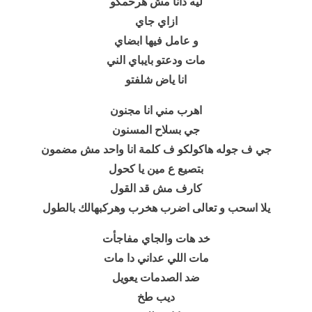
ليه دانا مش هرحمكو
ازاي جاي
و عامل فيها ابضاي
مات ودعتو بايباي الني
انا ياض شلفتو
اهرب مني انا مجنون
جي بسلاح المسنون
جي ف جوله هاكولكو ف كلمة انا واحد مش مضمون
بتصيع ع مين يا كحول
كارف مش قد القول
يلا اسحب و تعالى اضرب هخرب وهركبهالك بالطول
خد هات والجاي مفاجأت
مات اللي عداني دا مات
ضد الصدمات يعويل
ديب طخ