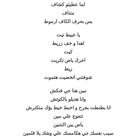
لما عطيتو كشاف
متناف
بس بحرف الكاف ارموط
يا عبيط تيت
اهدا و خف زريط
كيت
اخرك ياض تكريت
زيط
شوفتني اتخضيت هتموت
مين هنا جي فنكش
وانا هديلو بالكوتش
انا بطنطت بجرح و اخبط خيط بؤك متكترش
تتعوج علي مين
ياض يبن النتنين
سيب نفسك جي هكامسك علي وشك يلا قلمين