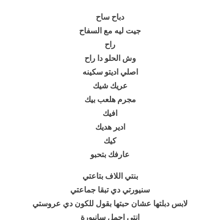
دباح ساح
جيت ليه مع السفاح
راح
وش الحلو دا راح
اصلي اديتو سكينه
عريك شيك
مجرم هلعب بيك
افيك
ادير هديك
كيك
عارفك بتحبو
بنتي اللاف بتاعتي
سنيورتي دي تبقا جماعتي
لابس دبلتها عشان حبتها بقول للكون دي عروستي
انتي اجمل سانيورة