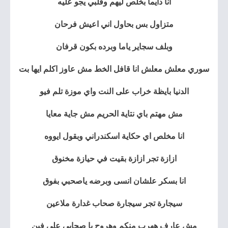
انا دايما بخلص ليهم وقلبي يجو عليه
متزاول بس بحاول اني اعيش فرحان
وبلف سجاير ياما وبرده بكون قرفان
سوري معلش معلش انا قافل الخط مش عاوز اكلم ايها بت
الدنيا بايظة خراب على النت واي موزة تلم فيو
مش مهتم باي نتاية الحريم مش جاية معايا
انا مخلص اي حكاية اسكندراني وبقول ايووه
ازازة تجر ازازة بقيت في حيازة مخنوق
انا بسكر علشان انسى وبرضه ياصحبي بفوق
سيجارة تجر سيجارة صحاب غدارة ملاعين
مش عارف ههرب منكم وهروح يا صحابي على فين