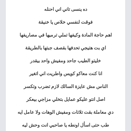
ده ينسى تاني اني احنله
فوقت لنفسي خلاص يا خنيقة
اهم حاجة المادة وكيفها تملي ترميها في مصاريفها
اي بت هتيجي تحدفها بقصف جبتها بالطريقة
خليتو الطيب جاحد ومفيش واحد بيقدر
انا كنت معاكو كويس واطريت اني اتغير
الناس مش عايزة السالك لازم تضرب وتكسر
اصل انتو عليكو عمايل بتخلي مزاجي بيعكر
دي معاملة بقت تلاتات ومفيش الوهات ولا عامل ايه
طب حتى اسأل اونطه يا صاحبي انت وحش ليه